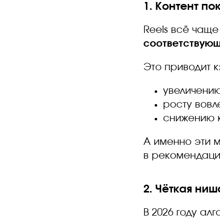
1. Контент п
Reels всё чаще
соответствующ
Это приводит к
увеличени
росту вовл
снижению к
А именно эти 
в рекомендаци
2. Чёткая ни
В 2026 году ал