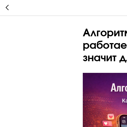
Алгоритм
работае
значит д