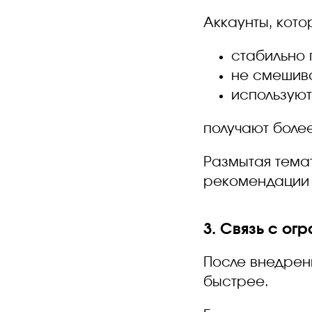
Аккаунты, кото
стабильно 
не смешива
использую
получают боле
Размытая тема
рекомендации 
3. Связь с о
После внедрени
быстрее.