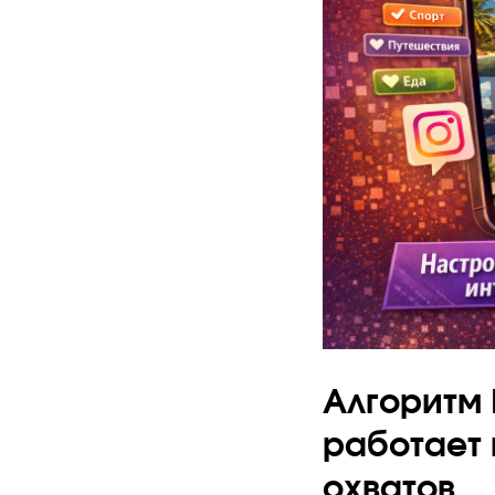
Алгоритм I
работает 
охватов