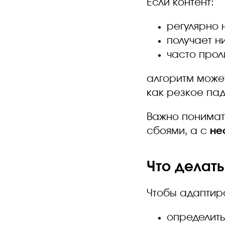
Если контент:
регулярно 
получает н
часто прол
алгоритм мож
как резкое пад
Важно понимать
сбоями, а с
не
Что делать
Чтобы адаптиро
определить