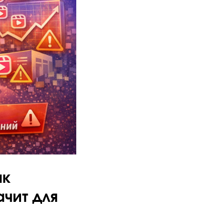
ак
ачит для