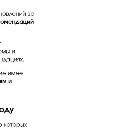
новлений за
екомендаций
т
емы и
ндациях.
ие имеет
ям и
году
ю которых