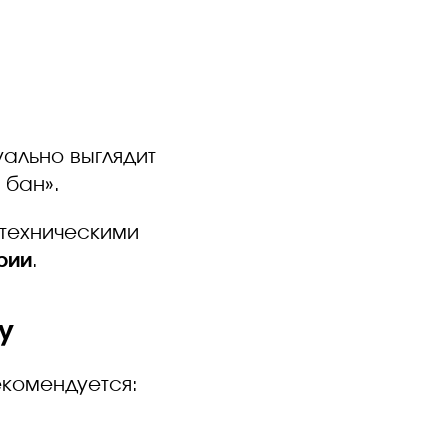
зуально выглядит
 бан».
 техническими
рии
.
у
екомендуется: