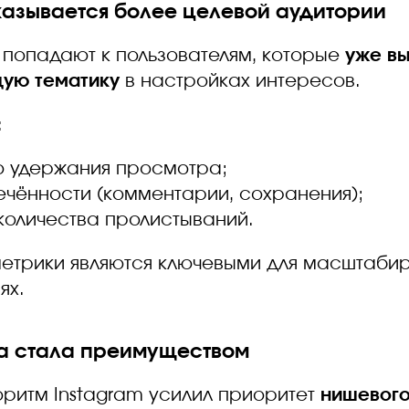
оказывается более целевой аудитории
 попадают к пользователям, которые
уже в
ую тематику
в настройках интересов.
:
ю удержания просмотра;
ечённости (комментарии, сохранения);
оличества пролистываний.
метрики являются ключевыми для масштаби
ях.
ша стала преимуществом
горитм Instagram усилил приоритет
нишевого