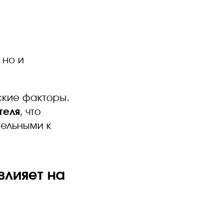
 но и
ские факторы.
теля
, что
тельными к
влияет на