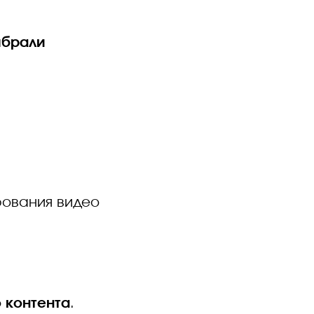
ыбрали
рования видео
 контента
.