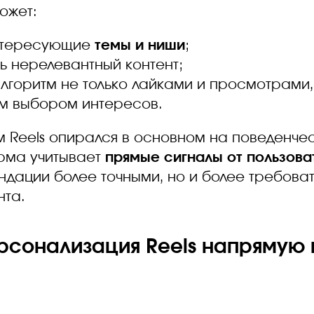
ожет:
нтересующие
темы и ниши
;
ь нерелевантный контент;
алгоритм не только лайками и просмотрами,
м выбором интересов.
м Reels опирался в основном на поведенче
рма учитывает
прямые сигналы от пользова
ндации более точными, но и более требова
нта.
рсонализация Reels напрямую 