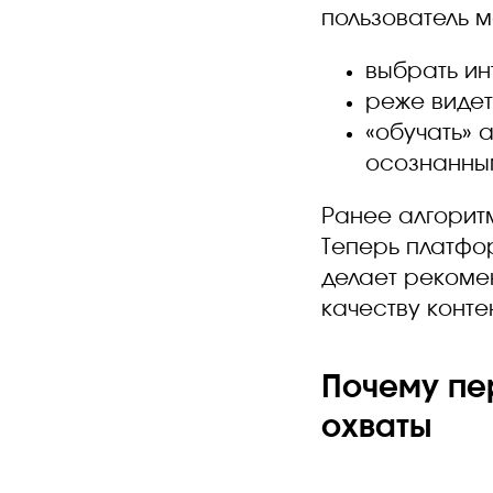
пользователь м
выбрать и
реже видет
«обучать» 
осознанны
Ранее алгорит
Теперь платфо
делает рекоме
качеству конте
Почему пе
охваты