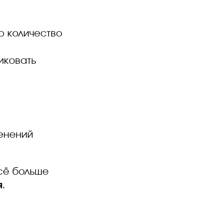
о количество
иковать
енений
сё больше
я
.